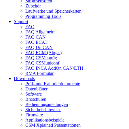
Stromsensoren
Zubehör
Laufwerke und Speicherkarten
Programming Tools
Support
FAQ
FAQ Allgemein
FAQ CAN
FAQ ECAT
FAQ UniCAN
FAQ ECM (Abgas)
FAQ CSMconfig
FAQ CSMuniconf
FAQ INCA AddOn CAN/ETH
RMA Formular
Downloads
Prüf- und Kalibrierdokumente
Datenblätter
Software
Broschüren
Bedienungsanleitungen
Sicherheitshinweise
Firmware
Applikationsbeispiele
CSM Xplained Präsentationen