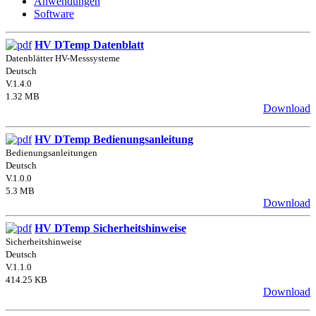
Anwendungen
Software
HV DTemp Datenblatt
Datenblätter HV-Messsysteme
Deutsch
V.1.4.0
1.32 MB
Download
HV DTemp Bedienungsanleitung
Bedienungsanleitungen
Deutsch
V.1.0.0
5.3 MB
Download
HV DTemp Sicherheitshinweise
Sicherheitshinweise
Deutsch
V.1.1.0
414.25 KB
Download