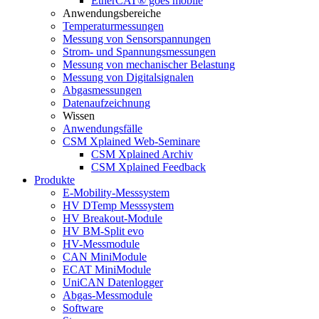
EtherCAT® goes mobile
Anwendungsbereiche
Temperaturmessungen
Messung von Sensorspannungen
Strom- und Spannungsmessungen
Messung von mechanischer Belastung
Messung von Digitalsignalen
Abgasmessungen
Datenaufzeichnung
Wissen
Anwendungsfälle
CSM Xplained Web-Seminare
CSM Xplained Archiv
CSM Xplained Feedback
Produkte
E-Mobility-Messsystem
HV DTemp Messsystem
HV Breakout-Module
HV BM-Split evo
HV-Messmodule
CAN MiniModule
ECAT MiniModule
UniCAN Datenlogger
Abgas-Messmodule
Software