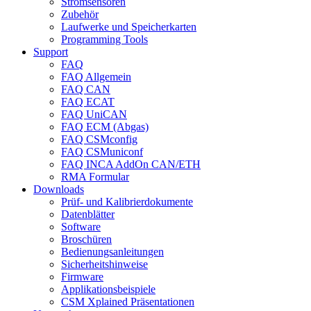
Stromsensoren
Zubehör
Laufwerke und Speicherkarten
Programming Tools
Support
FAQ
FAQ Allgemein
FAQ CAN
FAQ ECAT
FAQ UniCAN
FAQ ECM (Abgas)
FAQ CSMconfig
FAQ CSMuniconf
FAQ INCA AddOn CAN/ETH
RMA Formular
Downloads
Prüf- und Kalibrierdokumente
Datenblätter
Software
Broschüren
Bedienungsanleitungen
Sicherheitshinweise
Firmware
Applikationsbeispiele
CSM Xplained Präsentationen