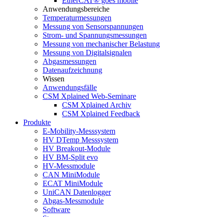
EtherCAT® goes mobile
Anwendungsbereiche
Temperaturmessungen
Messung von Sensorspannungen
Strom- und Spannungsmessungen
Messung von mechanischer Belastung
Messung von Digitalsignalen
Abgasmessungen
Datenaufzeichnung
Wissen
Anwendungsfälle
CSM Xplained Web-Seminare
CSM Xplained Archiv
CSM Xplained Feedback
Produkte
E-Mobility-Messsystem
HV DTemp Messsystem
HV Breakout-Module
HV BM-Split evo
HV-Messmodule
CAN MiniModule
ECAT MiniModule
UniCAN Datenlogger
Abgas-Messmodule
Software