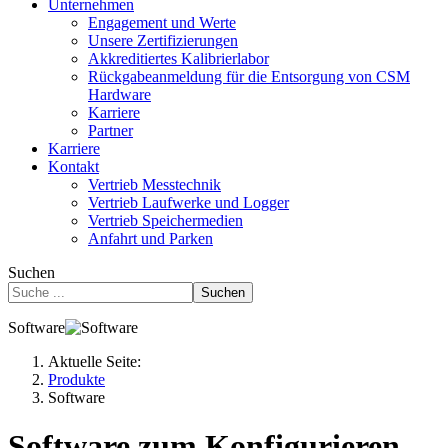
Unternehmen
Engagement und Werte
Unsere Zertifizierungen
Akkreditiertes Kalibrierlabor
Rückgabeanmeldung für die Entsorgung von CSM
Hardware
Karriere
Partner
Karriere
Kontakt
Vertrieb Messtechnik
Vertrieb Laufwerke und Logger
Vertrieb Speichermedien
Anfahrt und Parken
Suchen
Suchen
Software
Aktuelle Seite:
Produkte
Software
Software zum Konfigurieren,