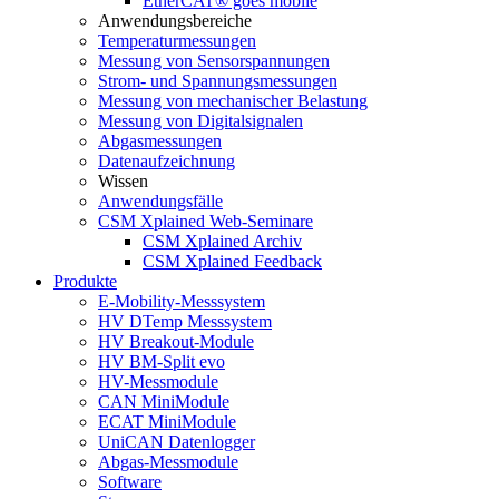
EtherCAT® goes mobile
Anwendungsbereiche
Temperaturmessungen
Messung von Sensorspannungen
Strom- und Spannungsmessungen
Messung von mechanischer Belastung
Messung von Digitalsignalen
Abgasmessungen
Datenaufzeichnung
Wissen
Anwendungsfälle
CSM Xplained Web-Seminare
CSM Xplained Archiv
CSM Xplained Feedback
Produkte
E-Mobility-Messsystem
HV DTemp Messsystem
HV Breakout-Module
HV BM-Split evo
HV-Messmodule
CAN MiniModule
ECAT MiniModule
UniCAN Datenlogger
Abgas-Messmodule
Software