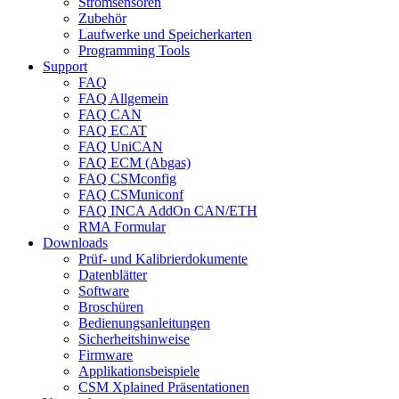
Stromsensoren
Zubehör
Laufwerke und Speicherkarten
Programming Tools
Support
FAQ
FAQ Allgemein
FAQ CAN
FAQ ECAT
FAQ UniCAN
FAQ ECM (Abgas)
FAQ CSMconfig
FAQ CSMuniconf
FAQ INCA AddOn CAN/ETH
RMA Formular
Downloads
Prüf- und Kalibrierdokumente
Datenblätter
Software
Broschüren
Bedienungsanleitungen
Sicherheitshinweise
Firmware
Applikationsbeispiele
CSM Xplained Präsentationen