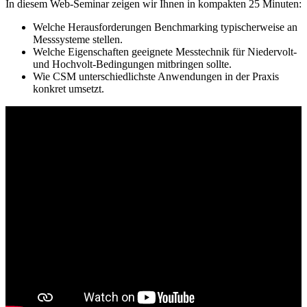
In diesem Web-Seminar zeigen wir Ihnen in kompakten 25 Minuten:
Welche Herausforderungen Benchmarking typischerweise an
Messsysteme stellen.
Welche Eigenschaften geeignete Messtechnik für Niedervolt-
und Hochvolt-Bedingungen mitbringen sollte.
Wie CSM unterschiedlichste Anwendungen in der Praxis
konkret umsetzt.