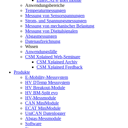
EtherCAT® goes mobile
Anwendungsbereiche
Temperaturmessungen
Messung von Sensorspannungen
Strom- und Spannungsmessungen
Messung von mechanischer Belastung
Messung von Digitalsignalen
Abgasmessungen
Datenaufzeichnung
Wissen
Anwendungsfälle
CSM Xplained Web-Seminare
CSM Xplained Archiv
CSM Xplained Feedback
Produkte
E-Mobility-Messsystem
HV DTemp Messsystem
HV Breakout-Module
HV BM-Split evo
HV-Messmodule
CAN MiniModule
ECAT MiniModule
UniCAN Datenlogger
Abgas-Messmodule
Software