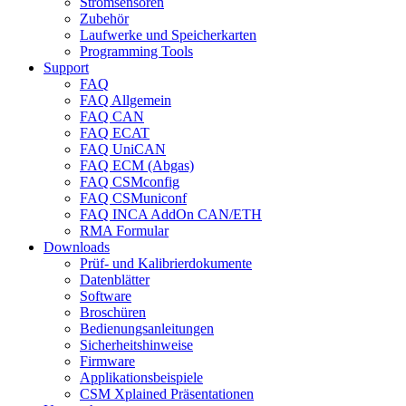
Stromsensoren
Zubehör
Laufwerke und Speicherkarten
Programming Tools
Support
FAQ
FAQ Allgemein
FAQ CAN
FAQ ECAT
FAQ UniCAN
FAQ ECM (Abgas)
FAQ CSMconfig
FAQ CSMuniconf
FAQ INCA AddOn CAN/ETH
RMA Formular
Downloads
Prüf- und Kalibrierdokumente
Datenblätter
Software
Broschüren
Bedienungsanleitungen
Sicherheitshinweise
Firmware
Applikationsbeispiele
CSM Xplained Präsentationen