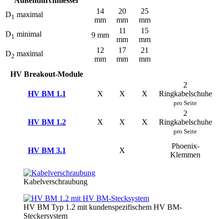
Außendurchmesser
14
20
25
D
maximal
1
mm
mm
mm
11
15
D
minimal
9 mm
1
mm
mm
12
17
21
D
maximal
2
mm
mm
mm
HV Breakout-Module
2
HV BM 1.1
X
X
X
Ringkabelschuhe
pro Seite
2
HV BM 1.2
X
X
X
Ringkabelschuhe
pro Seite
Phoenix-
HV BM 3.1
X
Klemmen
Kabelverschraubung
HV BM Typ 1.2 mit kundenspezifischem HV BM-
Steckersystem