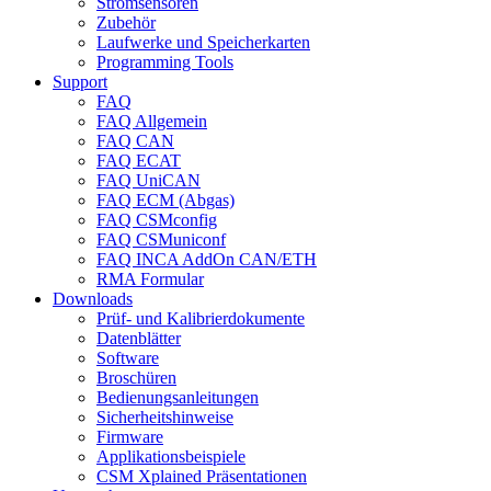
Stromsensoren
Zubehör
Laufwerke und Speicherkarten
Programming Tools
Support
FAQ
FAQ Allgemein
FAQ CAN
FAQ ECAT
FAQ UniCAN
FAQ ECM (Abgas)
FAQ CSMconfig
FAQ CSMuniconf
FAQ INCA AddOn CAN/ETH
RMA Formular
Downloads
Prüf- und Kalibrierdokumente
Datenblätter
Software
Broschüren
Bedienungsanleitungen
Sicherheitshinweise
Firmware
Applikationsbeispiele
CSM Xplained Präsentationen