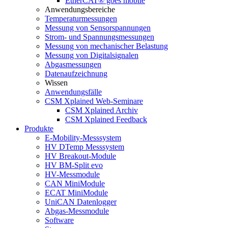
EtherCAT® goes mobile
Anwendungsbereiche
Temperaturmessungen
Messung von Sensorspannungen
Strom- und Spannungsmessungen
Messung von mechanischer Belastung
Messung von Digitalsignalen
Abgasmessungen
Datenaufzeichnung
Wissen
Anwendungsfälle
CSM Xplained Web-Seminare
CSM Xplained Archiv
CSM Xplained Feedback
Produkte
E-Mobility-Messsystem
HV DTemp Messsystem
HV Breakout-Module
HV BM-Split evo
HV-Messmodule
CAN MiniModule
ECAT MiniModule
UniCAN Datenlogger
Abgas-Messmodule
Software