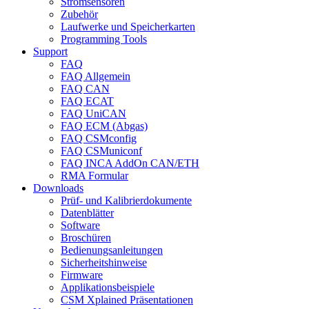
Stromsensoren
Zubehör
Laufwerke und Speicherkarten
Programming Tools
Support
FAQ
FAQ Allgemein
FAQ CAN
FAQ ECAT
FAQ UniCAN
FAQ ECM (Abgas)
FAQ CSMconfig
FAQ CSMuniconf
FAQ INCA AddOn CAN/ETH
RMA Formular
Downloads
Prüf- und Kalibrierdokumente
Datenblätter
Software
Broschüren
Bedienungsanleitungen
Sicherheitshinweise
Firmware
Applikationsbeispiele
CSM Xplained Präsentationen