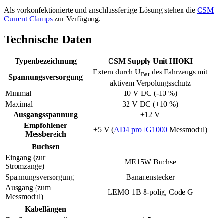
Als vorkonfektionierte und anschlussfertige Lösung stehen die
CSM
Current Clamps
zur Verfügung.
Technische Daten
Typenbezeichnung
CSM Supply Unit HIOKI
Extern durch U
des Fahrzeugs mit
Bat
Spannungsversorgung
aktivem Verpolungsschutz
Minimal
10 V DC (-10 %)
Maximal
32 V DC (+10 %)
Ausgangsspannung
±12 V
Empfohlener
±5 V (
AD4 pro IG1000
Messmodul)
Messbereich
Buchsen
Eingang (zur
ME15W Buchse
Stromzange)
Spannungsversorgung
Bananenstecker
Ausgang (zum
LEMO 1B 8-polig, Code G
Messmodul)
Kabellängen