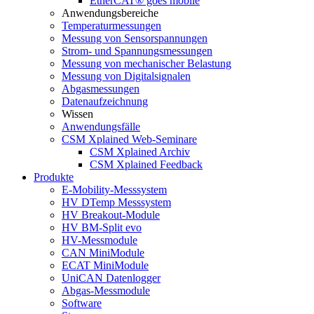
EtherCAT® goes mobile
Anwendungsbereiche
Temperaturmessungen
Messung von Sensorspannungen
Strom- und Spannungsmessungen
Messung von mechanischer Belastung
Messung von Digitalsignalen
Abgasmessungen
Datenaufzeichnung
Wissen
Anwendungsfälle
CSM Xplained Web-Seminare
CSM Xplained Archiv
CSM Xplained Feedback
Produkte
E-Mobility-Messsystem
HV DTemp Messsystem
HV Breakout-Module
HV BM-Split evo
HV-Messmodule
CAN MiniModule
ECAT MiniModule
UniCAN Datenlogger
Abgas-Messmodule
Software