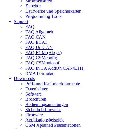
Stromsensoren
Zubehör
Laufwerke und Speicherkarten
Programming Tools
Support
FAQ
FAQ Allgemein
FAQ CAN
FAQ ECAT
FAQ UniCAN
FAQ ECM (Abgas)
FAQ CSMconfig
FAQ CSMuniconf
FAQ INCA AddOn CAN/ETH
RMA Formular
Downloads
Prüf- und Kalibrierdokumente
Datenblätter
Software
Broschüren
Bedienungsanleitungen
Sicherheitshinweise
Firmware
Applikationsbeispiele
CSM Xplained Präsentationen