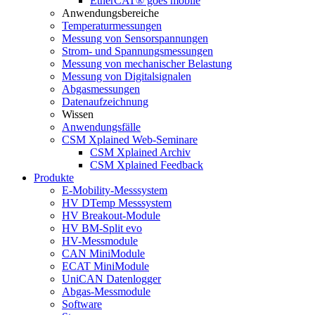
EtherCAT® goes mobile
Anwendungsbereiche
Temperaturmessungen
Messung von Sensorspannungen
Strom- und Spannungsmessungen
Messung von mechanischer Belastung
Messung von Digitalsignalen
Abgasmessungen
Datenaufzeichnung
Wissen
Anwendungsfälle
CSM Xplained Web-Seminare
CSM Xplained Archiv
CSM Xplained Feedback
Produkte
E-Mobility-Messsystem
HV DTemp Messsystem
HV Breakout-Module
HV BM-Split evo
HV-Messmodule
CAN MiniModule
ECAT MiniModule
UniCAN Datenlogger
Abgas-Messmodule
Software