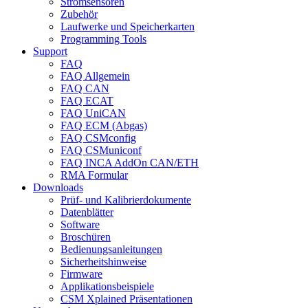
Stromsensoren
Zubehör
Laufwerke und Speicherkarten
Programming Tools
Support
FAQ
FAQ Allgemein
FAQ CAN
FAQ ECAT
FAQ UniCAN
FAQ ECM (Abgas)
FAQ CSMconfig
FAQ CSMuniconf
FAQ INCA AddOn CAN/ETH
RMA Formular
Downloads
Prüf- und Kalibrierdokumente
Datenblätter
Software
Broschüren
Bedienungsanleitungen
Sicherheitshinweise
Firmware
Applikationsbeispiele
CSM Xplained Präsentationen