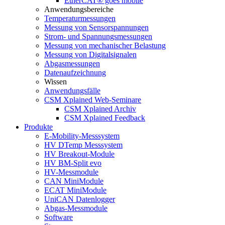
EtherCAT® goes mobile
Anwendungsbereiche
Temperaturmessungen
Messung von Sensorspannungen
Strom- und Spannungsmessungen
Messung von mechanischer Belastung
Messung von Digitalsignalen
Abgasmessungen
Datenaufzeichnung
Wissen
Anwendungsfälle
CSM Xplained Web-Seminare
CSM Xplained Archiv
CSM Xplained Feedback
Produkte
E-Mobility-Messsystem
HV DTemp Messsystem
HV Breakout-Module
HV BM-Split evo
HV-Messmodule
CAN MiniModule
ECAT MiniModule
UniCAN Datenlogger
Abgas-Messmodule
Software